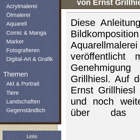
von Ernst Grillhi
Acrylmalerei
Ölmalerei
Diese Anleitun
Aquarell
Bildkomposi
Comic & Manga
Marker
Aquarellma
Fotografieren
veröffentlicht 
Digital-Art & Grafik
Genehmigun
Themen
Grillhiesl. Auf
Akt & Portrait
Ernst Grillhiesl
Tiere
und noch weite
Landschaften
Gegenständlich
über das 
Links