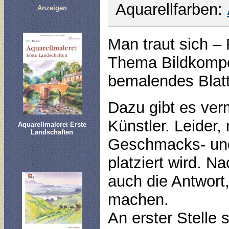
Aquarellfarben:
Anzeigen
Man traut sich –
Thema Bildkompos
bemalendes Blatt
Dazu gibt es ver
Künstler. Leider
Aquarellmalerei Erste
Landschaften
Geschmacks- und
platziert wird. N
auch die Antwort,
machen.
An erster Stelle 