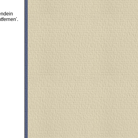
endein
tfernen'.