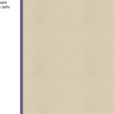
auen
e sehr