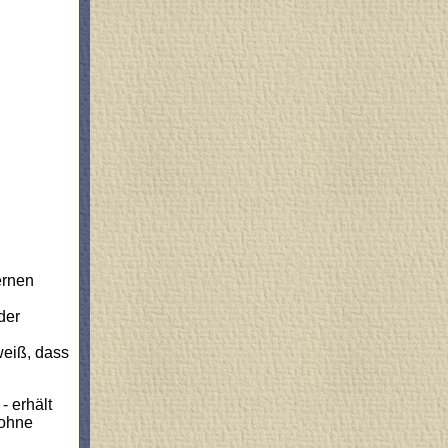
ernen
der
weiß, dass
- erhält
 ohne