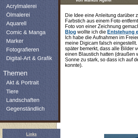
von Markus Agerer
Acrylmalerei
Ölmalerei
Die Idee eine Anleitung darüber
Farbstich aus einem Foto entfernt 
Aquarell
Foto von einer Zeichnung gemac
Comic & Manga
Blog
wollte ich die
Entstehung e
Ich habe die Aufnahmen im Freie
Marker
meine Digicam falsch eingestellt. 
später bemerkt, dass alle Bilder 
Fotografieren
einen Blaustich hatten (draußen 
Digital-Art & Grafik
Sonne zu stark, so dass ich auf d
konnte).
Themen
Akt & Portrait
Tiere
Landschaften
Gegenständlich
Links