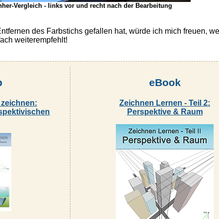
her-Vergleich - links vor und recht nach der Bearbeitung
tfernen des Farbstichs gefallen hat, würde ich mich freuen, we
fach weiterempfehlt!
p
eBook
 zeichnen:
Zeichnen Lernen - Teil 2:
spektivischen
Perspektive & Raum