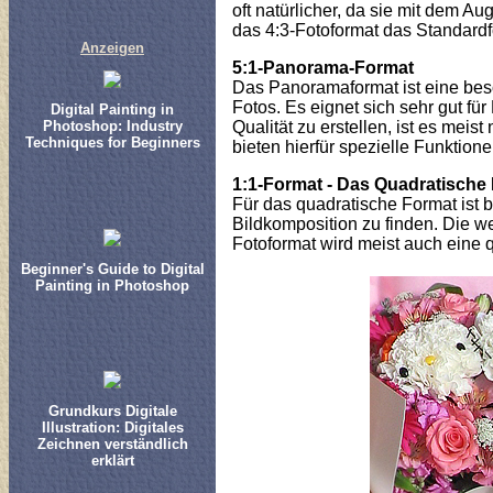
oft natürlicher, da sie mit dem A
das 4:3-Fotoformat das Standardf
Anzeigen
5:1-Panorama-Format
Das Panoramaformat ist eine beso
Fotos. Es eignet sich sehr gut fü
Digital Painting in
Photoshop: Industry
Qualität zu erstellen, ist es mei
Techniques for Beginners
bieten hierfür spezielle Funktion
1:1-Format - Das Quadratische
Für das quadratische Format ist b
Bildkomposition zu finden. Die w
Fotoformat wird meist auch eine 
Beginner's Guide to Digital
Painting in Photoshop
Grundkurs Digitale
Illustration: Digitales
Zeichnen verständlich
erklärt