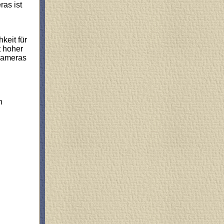
ras ist
keit für
t hoher
lkameras
n