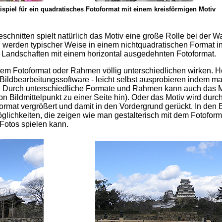
spiel für ein quadratisches Fotoformat mit einem kreisförmigen Motiv
schnitten spielt natürlich das Motiv eine große Rolle bei der W
 werden typischer Weise in einem nichtquadratischen Format i
rt, Landschaften mit einem horizontal ausgedehnten Fotoformat.
rem Fotoformat oder Rahmen völlig unterschiedlichen wirken. 
 Bildbearbeitungssoftware - leicht selbst ausprobieren indem m
t. Durch unterschiedliche Formate und Rahmen kann auch das M
n Bildmittelpunkt zu einer Seite hin). Oder das Motiv wird durc
rmat vergrößert und damit in den Vordergrund gerückt. In den 
öglichkeiten, die zeigen wie man gestalterisch mit dem Fotofor
otos spielen kann.