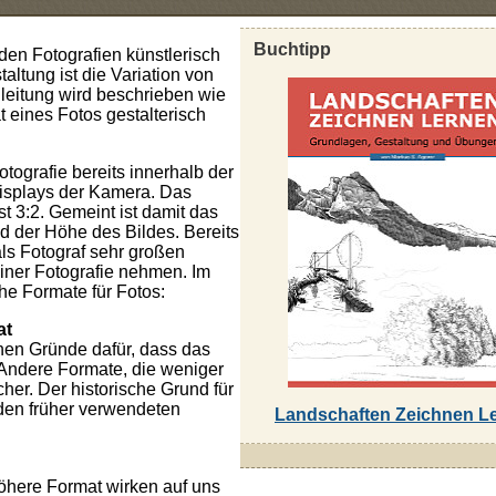
Buchtipp
den Fotografien künstlerisch
taltung ist die Variation von
leitung wird beschrieben wie
eines Fotos gestalterisch
tografie bereits innerhalb der
isplays der Kamera. Das
st 3:2. Gemeint ist damit das
nd der Höhe des Bildes. Bereits
ls Fotograf sehr großen
iner Fotografie nehmen. Im
che Formate für Fotos:
at
chen Gründe dafür, dass das
. Andere Formate, die weniger
scher. Der historische Grund für
 den früher verwendeten
Landschaften Zeichnen L
öhere Format wirken auf uns