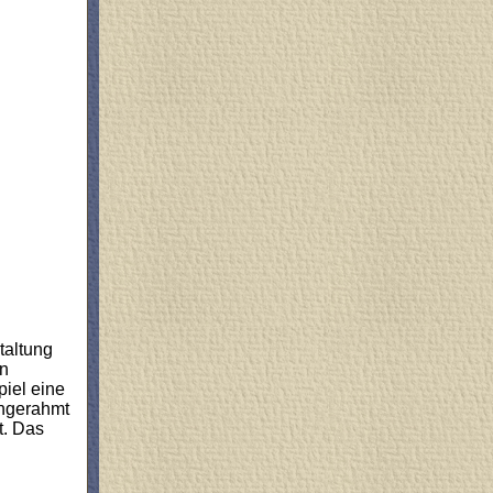
taltung
en
piel eine
ingerahmt
t. Das