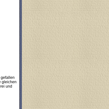
 gefallen
e gleichen
rei und