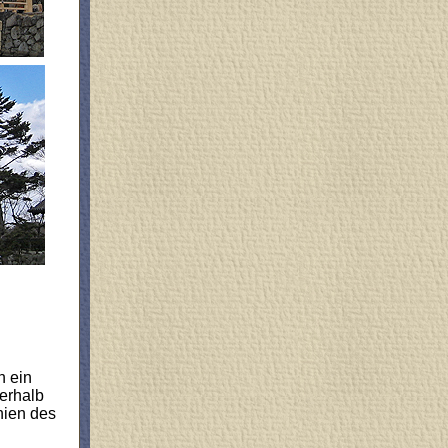
n ein
erhalb
nien des