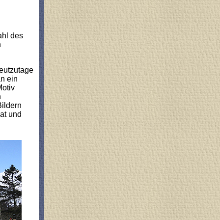
ahl des
n
Heutzutage
an ein
otiv
h
Bildern
mat und