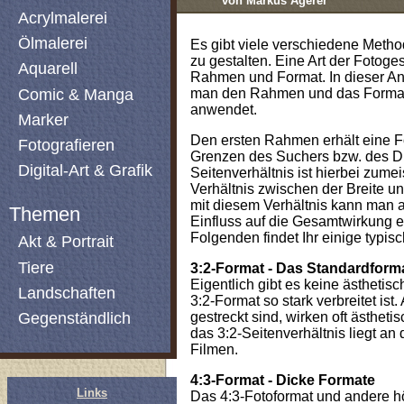
von Markus Agerer
Acrylmalerei
Ölmalerei
Es gibt viele verschiedene Metho
zu gestalten. Eine Art der Fotoges
Aquarell
Rahmen und Format. In dieser An
Comic & Manga
man den Rahmen und das Format 
anwendet.
Marker
Den ersten Rahmen erhält eine Fo
Fotografieren
Grenzen des Suchers bzw. des D
Digital-Art & Grafik
Seitenverhältnis ist hierbei zumei
Verhältnis zwischen der Breite u
mit diesem Verhältnis kann man a
Themen
Einfluss auf die Gesamtwirkung e
Folgenden findet Ihr einige typis
Akt & Portrait
Tiere
3:2-Format - Das Standardform
Eigentlich gibt es keine ästhetis
Landschaften
3:2-Format so stark verbreitet ist
Gegenständlich
gestreckt sind, wirken oft ästheti
das 3:2-Seitenverhältnis liegt an
Filmen.
4:3-Format - Dicke Formate
Links
Das 4:3-Fotoformat und andere h