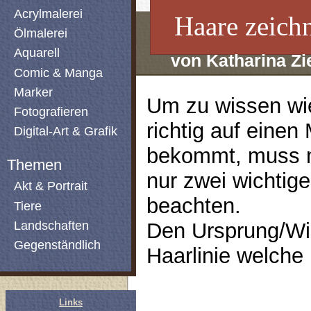
Acrylmalerei
Haare zeich
Ölmalerei
Aquarell
von Katharina Zi
Comic & Manga
Marker
Um zu wissen wi
Fotografieren
richtig auf eine
Digital-Art & Grafik
bekommt, muss 
Themen
nur zwei wichtig
Akt & Portrait
beachten.
Tiere
Landschaften
Den Ursprung/Wir
Gegenständlich
Haarlinie welche i
Links