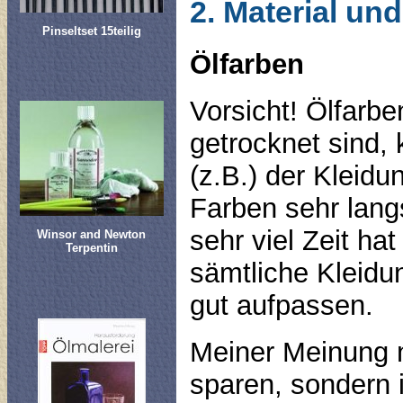
2. Material un
Pinseltset 15teilig
Ölfarben
Vorsicht! Ölfarbe
getrocknet sind,
(z.B.) der Kleidu
Farben sehr lang
sehr viel Zeit ha
Winsor and Newton
Terpentin
sämtliche Kleidu
gut aufpassen.
Meiner Meinung n
sparen, sondern 