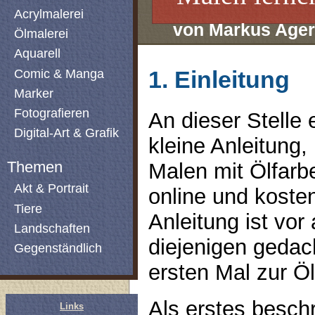
Acrylmalerei
von Markus Ager
Ölmalerei
Aquarell
Comic & Manga
1. Einleitung
Marker
Fotografieren
An dieser Stelle 
Digital-Art & Grafik
kleine Anleitung,
Themen
Malen mit Ölfarb
Akt & Portrait
online und kosten
Tiere
Anleitung ist vor 
Landschaften
diejenigen gedac
Gegenständlich
ersten Mal zur Öl
Als erstes besch
Links