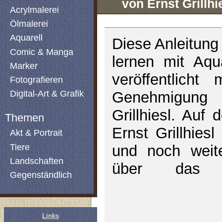
von Ernst Grillhi
Acrylmalerei
Ölmalerei
Aquarell
Diese Anleitung
Comic & Manga
lernen mit Aqua
Marker
veröffentlicht 
Fotografieren
Digital-Art & Grafik
Genehmigun
Grillhiesl. Auf
Themen
Ernst Grillhiesl
Akt & Portrait
Tiere
und noch weite
Landschaften
über das 
Gegenständlich
Links