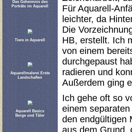
Das Geheimnis des
Für Aquarell-Anf
Porträts im Aquarell
leichter, da Hint
Die Vorzeichnun
HB, erstellt. Ic
Tiere in Aquarell
von einem berei
durchgepaust ha
radieren und kon
Aquarellmalerei Erste
Landschaften
Außerdem ging es
Ich gehe oft so v
einem separaten P
Aquarell Basics
Berge und Täler
den endgültigen 
aus dem Grund, d