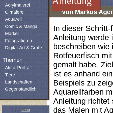
Anleitung
Acrylmalerei
von Markus Ager
Ölmalerei
Aquarell
Comic & Manga
In dieser Schritt-f
Marker
Anleitung werde i
Fotografieren
beschreiben wie 
Digital-Art & Grafik
Rotfeuerfisch mit
Themen
gemalt habe. Ziel
Akt & Portrait
ist es anhand ei
Tiere
Beispiels zu zei
Landschaften
Gegenständlich
Aquarellfarben m
Anleitung richtet 
das Malen mit Aq
Links