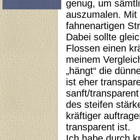
genug, um sämtli
auszumalen. Mit
fahnenartigen St
Dabei sollte glei
Flossen einen kr
meinem Vergleic
„hängt“ die dünn
ist eher transpar
sanft/transparent
des steifen stär
kräftiger auftrag
transparent ist.
Ich habe durch k