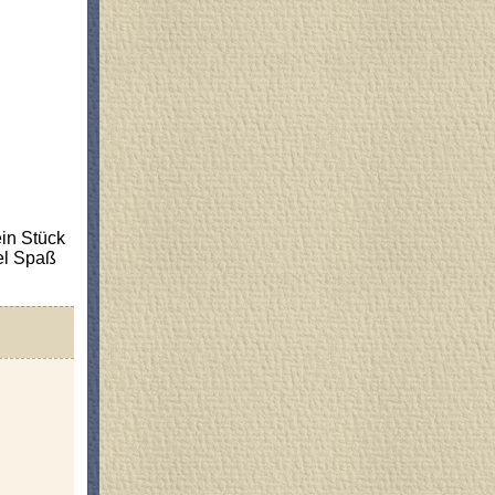
in Stück
el Spaß