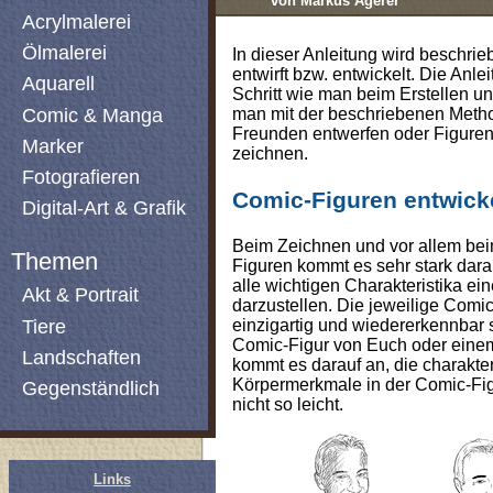
von Markus Agerer
Acrylmalerei
Ölmalerei
In dieser Anleitung wird beschri
entwirft bzw. entwickelt. Die Anlei
Aquarell
Schritt wie man beim Erstellen u
Comic & Manga
man mit der beschriebenen Meth
Freunden entwerfen oder Figuren
Marker
zeichnen.
Fotografieren
Comic-Figuren entwick
Digital-Art & Grafik
Beim Zeichnen und vor allem be
Themen
Figuren kommt es sehr stark dara
alle wichtigen Charakteristika ei
Akt & Portrait
darzustellen. Die jeweilige Comic-
Tiere
einzigartig und wiedererkennbar 
Comic-Figur von Euch oder einem
Landschaften
kommt es darauf an, die charakte
Körpermerkmale in der Comic-Fig
Gegenständlich
nicht so leicht.
Links