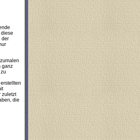
hende
 diese
 der
nur
abzumalen
s ganz
 zu
erstellten
it
zuletzt
aben, die