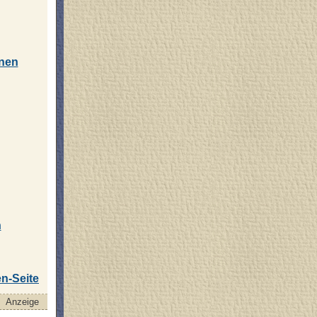
hnen
n
n-Seite
Anzeige