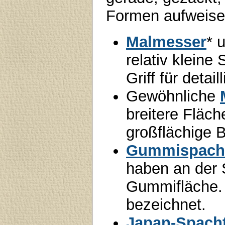
Formen aufweisen.
Malmesser
* 
relativ kleine
Griff für detail
Gewöhnliche
breitere Fläch
großflächige B
Gummispacht
haben an der 
Gummifläche. 
bezeichnet.
Japan-Spacht