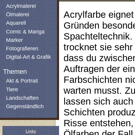
Acrylmalerei
Acrylfarbe eignet
Ölmalerei
Aquarell
Gründen besonder
Comic & Manga
Spachteltechnik.
Marker
trocknet sie sehr
Fotografieren
dass du zwische
Digital-Art & Grafik
Auftragen der ei
Themen
Farbschichten ni
Akt & Portrait
warten musst. Z
Tiere
Landschaften
lassen sich auch
Gegenständlich
Schichten produz
Risse entstehen,
Ölfarben der Fal
Links