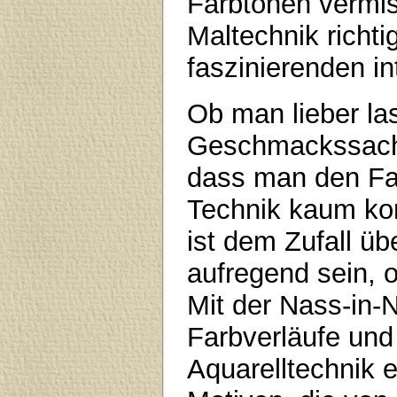
Farbtönen vermis
Maltechnik richt
faszinierenden i
Ob man lieber lasi
Geschmackssache.
dass man den Far
Technik kaum kon
ist dem Zufall ü
aufregend sein, 
Mit der Nass-in-
Farbverläufe und
Aquarelltechnik e