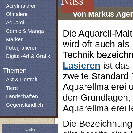
Nass
Acrylmalerei
von Markus Ager
Ölmalerei
Aquarell
Comic & Manga
Die Aquarell-Mal
Marker
wird oft auch als
Fotografieren
Technik bezeich
Digital-Art & Grafik
Lasieren
ist das
Themen
zweite Standard-
Akt & Portrait
Aquarellmalerei 
Tiere
den Grundlagen,
Landschaften
Gegenständlich
Aquarellmalerei l
Die Bezeichnung
Links