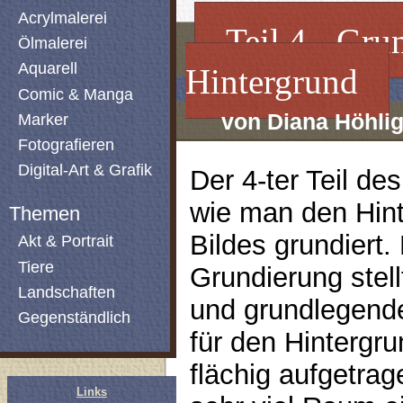
Acrylmalerei
Teil 4 - Gru
Ölmalerei
Aquarell
Hintergrund
Comic & Manga
von Diana Höhli
Marker
Fotografieren
Digital-Art & Grafik
Der 4-ter Teil des
wie man den Hin
Themen
Bildes grundiert.
Akt & Portrait
Tiere
Grundierung stell
Landschaften
und grundlegend
Gegenständlich
für den Hintergru
flächig aufgetrag
Links