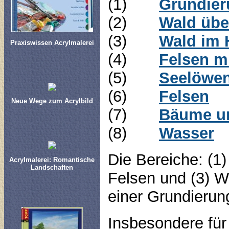
(1)
Grundier
(2)
Wald übe
(3)
Wald im 
Praxiswissen Acrylmalerei
(4)
Felsen m
(5)
Seelöwe
(6)
Felsen
Neue Wege zum Acrylbild
(7)
Bäume u
(8)
Wasser
Die Bereiche: (1
Acrylmalerei: Romantische
Landschaften
Felsen und (3) W
einer Grundierun
Insbesondere für 