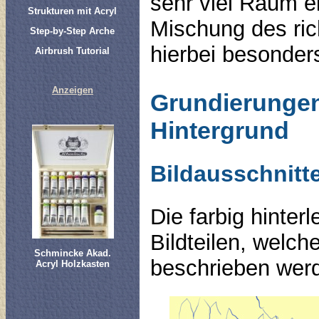
sehr viel Raum ei
Strukturen mit Acryl
Mischung des ric
Step-by-Step Arche
hierbei besonders
Airbrush Tutorial
Anzeigen
Grundierungen
Hintergrund
Bildausschnitte
Die farbig hinte
Bildteilen, welch
Schmincke Akad.
beschrieben wer
Acryl Holzkasten